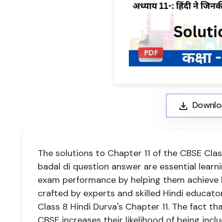
Downlo
The solutions to Chapter 11 of the CBSE Class
badal di question answer are essential learn
exam performance by helping them achieve h
crafted by experts and skilled Hindi educato
Class 8 Hindi Durva's Chapter 11. The fact t
CBSE increases their likelihood of being inc