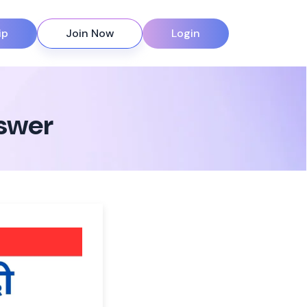
ip
Join Now
Login
nswer