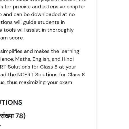
ns for precise and extensive chapter
ble and can be downloaded at no
tions will guide students in
tools will assist in thoroughly
xam score.
implifies and makes the learning
ence, Maths, English, and Hindi
T Solutions for Class 8 at your
oad the NCERT Solutions for Class 8
abus, thus maximizing your exam
UTIONS
ठ संख्या 78)
?