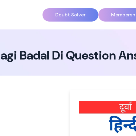
Doubt Solver
Membersh
dagi Badal Di Question A