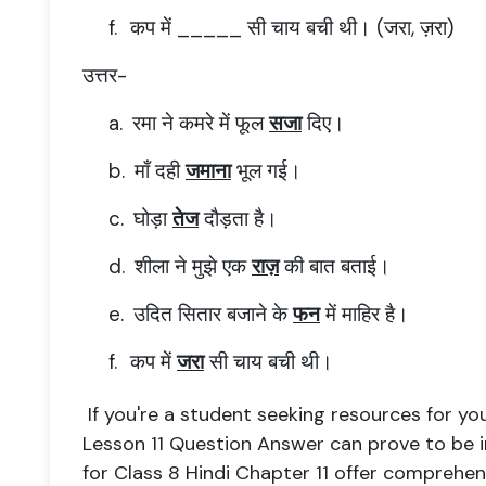
f.
कप में _____ सी चाय बची थी। (जरा, ज़रा)
उत्तर-
a.
रमा ने कमरे में फूल
सजा
दिए।
b.
माँ दही
जमाना
भूल गई।
c.
घोड़ा
तेज
दौड़ता है।
d.
शीला ने मुझे एक
राज़
की बात बताई।
e.
उदित सितार बजाने के
फन
में माहिर है।
f.
कप में
जरा
सी चाय बची थी।
I
f you're a student seeking resources for you
Lesson 11 Question Answer can prove to be i
for Class 8 Hindi Chapter 11 offer comprehen