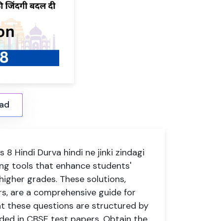
ad
 8 Hindi Durva hindi ne jinki zindagi
ing tools that enhance students'
igher grades. These solutions,
rs, are a comprehensive guide for
hat these questions are structured by
luded in CBSE test papers. Obtain the