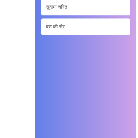
सुदामा चरित
बस की सैर