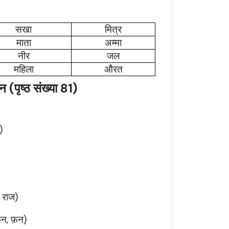
सखा
मित्र
माता
अम्मा
नीर
जल
महिला
औरत
न (पृष्ठ संख्या 81)
)
 राज)
न, फ़न)