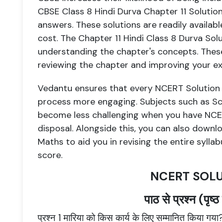
CBSE Class 8 Hindi Durva Chapter 11 Solutio
answers. These solutions are readily availa
cost. The Chapter 11 Hindi Class 8 Durva Solu
understanding the chapter's concepts. These 
reviewing the chapter and improving your e
Vedantu ensures that every NCERT Solution s
process more engaging. Subjects such as Sci
become less challenging when you have NCER
disposal. Alongside this, you can also downl
Maths to aid you in revising the entire syll
score.
NCERT SOL
पाठ से प्रश्न (पृष्
प्रश्न 1 मारिया को किस कार्य के लिए सम्मानित किया गया