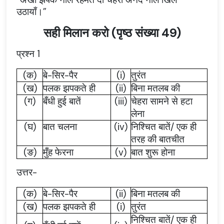
उठायाँ।”
सही मिलान करो (पृष्ठ संख्या 49)
प्रश्न 1
(
क
)
बे
-
सिर
-
पैर
(i)
तुरंत
(
ख
)
पलक
झपकते
ही
(ii)
बिना
मतलब
की
(
ग
)
बँधी
हुई
बातें
(iii)
चेहरा
सामने
से
हटा
लेना
(
घ
)
बात
चलना
(iv)
निश्चित
बातें
/
एक
ही
तरह
की
बातचीत
(
ङ
)
मुँह
फेरना
(v)
बात
शुरू
होना
उत्तर-
(
क
)
बे
-
सिर
-
पैर
(ii)
बिना
मतलब
की
(
ख
)
पलक
झपकते
ही
(i)
तुरंत
निश्चित
बातें
/
एक
ही