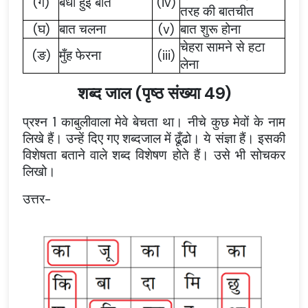
(
ग
)
बँधी
हुई
बातें
(iv)
तरह
की
बातचीत
(
घ
)
बात
चलना
(v)
बात
शुरू
होना
चेहरा
सामने
से
हटा
(
ङ
)
मुँह
फेरना
(iii)
लेना
शब्द जाल (पृष्ठ संख्या 49)
प्रश्न 1 काबुलीवाला मेवे बेचता था। नीचे कुछ मेवों के नाम
लिखे हैं। उन्हें दिए गए शब्दजाल में ढूँढो। ये संज्ञा हैं। इसकी
विशेषता बताने वाले शब्द विशेषण होते हैं। उसे भी सोचकर
लिखो।
उत्तर-