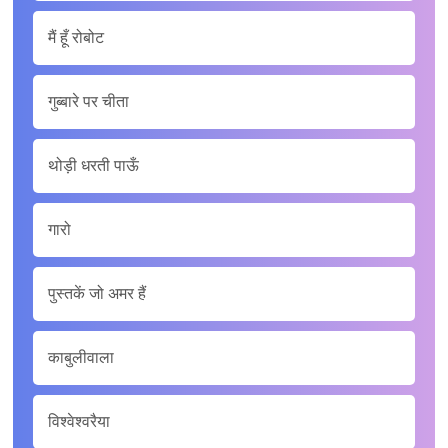
मैं हूँ रोबोट
गुब्बारे पर चीता
थोड़ी धरती पाऊँ
गारो
पुस्तकें जो अमर हैं
काबुलीवाला
विश्वेश्वरैया