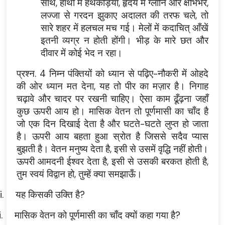
साथ, हाथों में हथकड़ियाँ, हृदय में ग्लानि और क्षोभभरे,
लज्जा से गरदन झुकाए अदालत की तरफ चले, तो
सारे शहर में हलचल मच गई। मेलों में कदाचित् आँखें
इतनी व्यग्र न होती होंगी। भीड़ के मारे छत और
दीवार में कोई भेद न रहा।
प्रश्न. 4 निम्न पंक्तियों को ध्यान से पढ़िए-नौकरी में ओहदे
की ओर ध्यान मत देना, यह तो पीर का मज़ार है। निगाह
चढ़ावे और चादर पर रखनी चाहिए। ऐसा काम ढूँढ़ना जहाँ
कुछ ऊपरी आय हो। मासिक वेतन तो पूर्णमासी का चाँद है
जो एक दिन दिखाई देता है और घटते-घटते लुप्त हो जाता
है। ऊपरी आय बहता हुआ स्रोत है जिससे सदैव प्यास
बुझती है। वेतन मनुष्य देता है, इसी से उसमें वृद्धि नहीं होती।
ऊपरी आमदनी ईश्वर देता है, इसी से उसकी बरकत होती है,
तुम स्वयं विद्वान हो, तुम्हें क्या समझाऊँ।
i.
यह किसकी उक्ति है?
i.
मासिक वेतन को पूर्णमासी का चाँद क्यों कहा गया है?