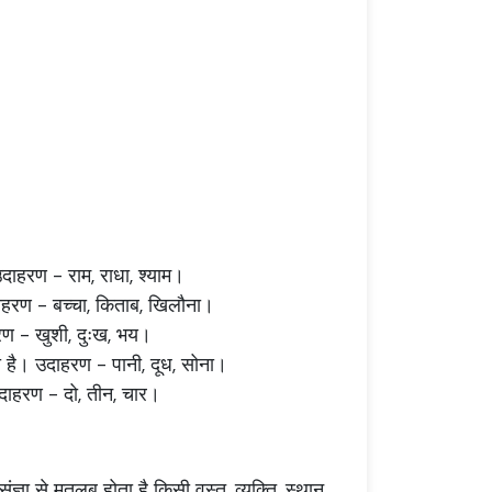
उदाहरण - राम, राधा, श्याम।
ाहरण - बच्चा, किताब, खिलौना।
रण - खुशी, दुःख, भय।
ती है। उदाहरण - पानी, दूध, सोना।
उदाहरण - दो, तीन, चार।
संज्ञा से मतलब होता है किसी वस्तु, व्यक्ति, स्थान