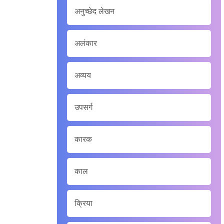
अनुच्छेद लेखन
अलंकार
अव्यय
उपसर्ग
कारक
काल
क्रिया