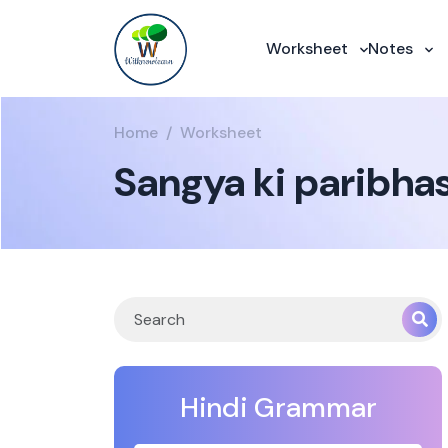
Worksheet
Notes
Home
Worksheet
Sangya ki paribha
Hindi Grammar