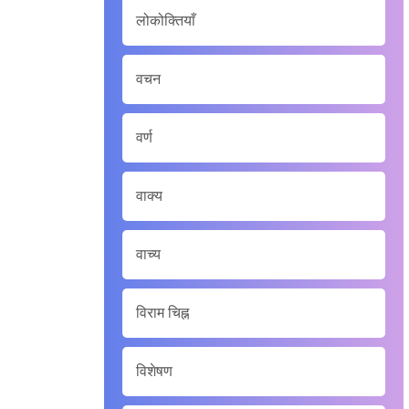
लोकोक्तियाँ
वचन
वर्ण
वाक्य
वाच्य
विराम चिह्न
विशेषण