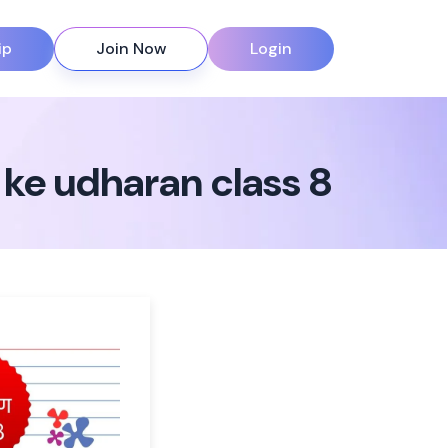
ip
Join Now
Login
ke udharan class 8