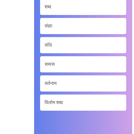
शब्द
संज्ञा
संधि
समास
सर्वनाम
विलोम शब्द