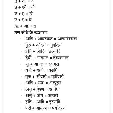
उ + ओ = वो
उ + औ = वौ
उ + इ = वि
उ + ए = वे
ऋ + आ = रा
यण संधि के उदहारण
अति + आवश्यक = अत्यावश्यक
·
गुरु + ओदन = गुवौंदन
·
इति + आदि = इत्यादि
·
देवी + आगमन = देव्यागमन
·
सु + आगत = स्वागत
·
यदि + अपि = यद्यपि
·
गुरु + औदार्य = गुवौंदार्य
·
अति + उष्म = अत्यूष्म
·
अनु + ऐषण = अन्वेषा
·
अनु + अय = अन्वय
·
इति + आदि = इत्यादि
·
परी + आवरण = पर्यावरण
·