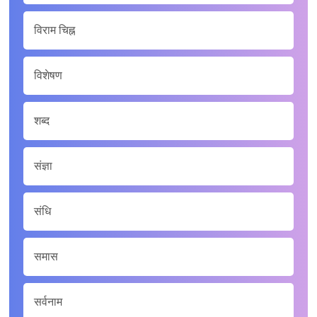
विराम चिह्न
विशेषण
शब्द
संज्ञा
संधि
समास
सर्वनाम