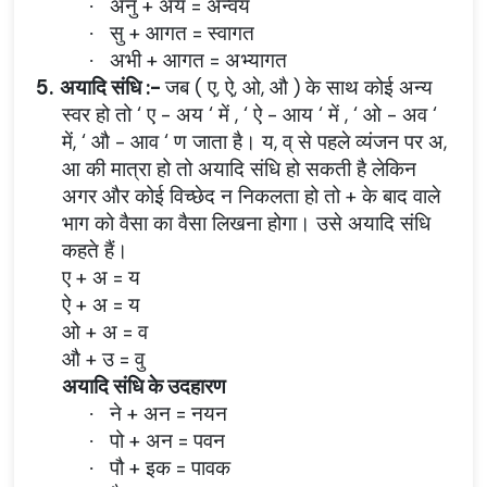
अनु + अय = अन्वय
·
सु + आगत = स्वागत
·
अभी + आगत = अभ्यागत
·
5.
अयादि संधि :-
जब ( ए, ऐ, ओ, औ ) के साथ कोई अन्य
स्वर हो तो ‘ ए - अय ‘ में , ‘ ऐ - आय ‘ में , ‘ ओ - अव ‘
में, ‘ औ - आव ‘ ण जाता है। य, व् से पहले व्यंजन पर अ,
आ की मात्रा हो तो अयादि संधि हो सकती है लेकिन
अगर और कोई विच्छेद न निकलता हो तो + के बाद वाले
भाग को वैसा का वैसा लिखना होगा। उसे अयादि संधि
कहते हैं।
ए + अ = य
ऐ + अ = य
ओ + अ = व
औ + उ = वु
अयादि संधि के उदहारण
ने + अन = नयन
·
पो + अन = पवन
·
पौ + इक = पावक
·