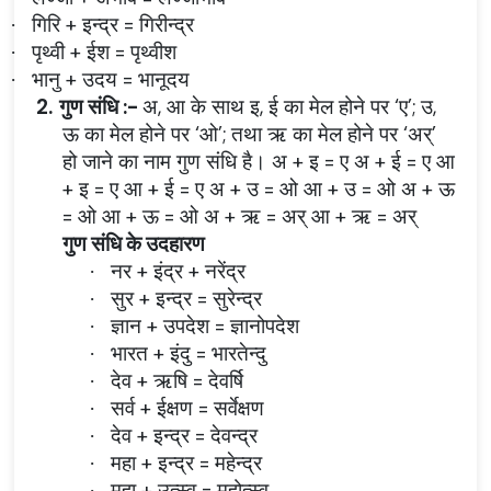
गिरि + इन्द्र = गिरीन्द्र
·
पृथ्वी + ईश = पृथ्वीश
·
भानु + उदय = भानूदय
·
2.
गुण संधि :-
अ, आ के साथ इ, ई का मेल होने पर ‘ए’; उ,
ऊ का मेल होने पर ‘ओ’; तथा ऋ का मेल होने पर ‘अर्’
हो जाने का नाम गुण संधि है। अ + इ = ए अ + ई = ए आ
+ इ = ए आ + ई = ए अ + उ = ओ आ + उ = ओ अ + ऊ
= ओ आ + ऊ = ओ अ + ऋ = अर् आ + ऋ = अर्
गुण संधि के उदहारण
नर + इंद्र + नरेंद्र
·
सुर + इन्द्र = सुरेन्द्र
·
ज्ञान + उपदेश = ज्ञानोपदेश
·
भारत + इंदु = भारतेन्दु
·
देव + ऋषि = देवर्षि
·
सर्व + ईक्षण = सर्वेक्षण
·
देव + इन्द्र = देवन्द्र
·
महा + इन्द्र = महेन्द्र
·
महा + उत्स्व = महोत्स्व
·