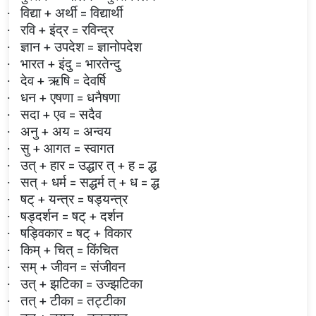
विद्या + अर्थी = विद्यार्थी
·
रवि + इंद्र = रविन्द्र
·
ज्ञान + उपदेश = ज्ञानोपदेश
·
भारत + इंदु = भारतेन्दु
·
देव + ऋषि = देवर्षि
·
धन + एषणा = धनैषणा
·
सदा + एव = सदैव
·
अनु + अय = अन्वय
·
सु + आगत = स्वागत
·
उत् + हार = उद्धार त् + ह = द्ध
·
सत् + धर्म = सद्धर्म त् + ध = द्ध
·
षट् + यन्त्र = षड्यन्त्र
·
षड्दर्शन = षट् + दर्शन
·
षड्विकार = षट् + विकार
·
किम् + चित् = किंचित
·
सम् + जीवन = संजीवन
·
उत् + झटिका = उज्झटिका
·
तत् + टीका = तट्टीका
·