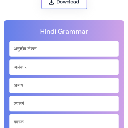
Download
Hindi Grammar
अनुच्छेद लेखन
अलंकार
अव्यय
उपसर्ग
कारक