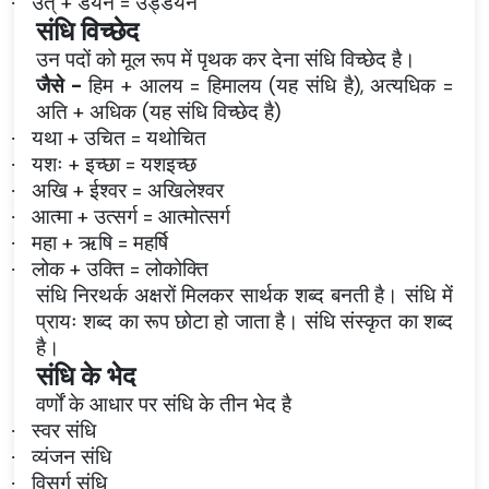
उत् + डयन = उड्डयन
·
संधि विच्छेद
उन पदों को मूल रूप में पृथक कर देना संधि विच्छेद है।
जैसे -
हिम + आलय = हिमालय (यह संधि है), अत्यधिक =
अति + अधिक (यह संधि विच्छेद है)
यथा + उचित = यथोचित
·
यशः + इच्छा = यशइच्छ
·
अखि + ईश्वर = अखिलेश्वर
·
आत्मा + उत्सर्ग = आत्मोत्सर्ग
·
महा + ऋषि = महर्षि
·
लोक + उक्ति = लोकोक्ति
·
संधि निरथर्क अक्षरों मिलकर सार्थक शब्द बनती है। संधि में
प्रायः शब्द का रूप छोटा हो जाता है। संधि संस्कृत का शब्द
है।
संधि के भेद
वर्णों के आधार पर संधि के तीन भेद है
स्वर संधि
·
व्यंजन संधि
·
विसर्ग संधि
·