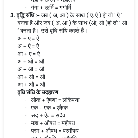
गंगा + ऊर्मि = गंगोर्मि
·
3.
वृद्धि संधि :-
जब ( अ, आ ) के साथ ( ए, ऐ ) हो तो ‘ ऐ ‘
बनता है और जब ( अ, आ ) के साथ (ओ, औ )हो तो ‘ औ
‘ बनता है। उसे वृधि संधि कहते हैं।
अ + ए = ऐ
अ + ऐ = ऐ
आ + ए = ऐ
अ + ओ = औ
अ + औ = औ
आ + ओ = औ
आ + औ = औ
वृधि संधि के उदहारण
लोक + ऐषणा = लोकैषणा
·
एक + एक = एकैक
·
सद + ऐव = सदैव
·
महा + औषध = महौषध
·
परम + औषध = परमौषध
·