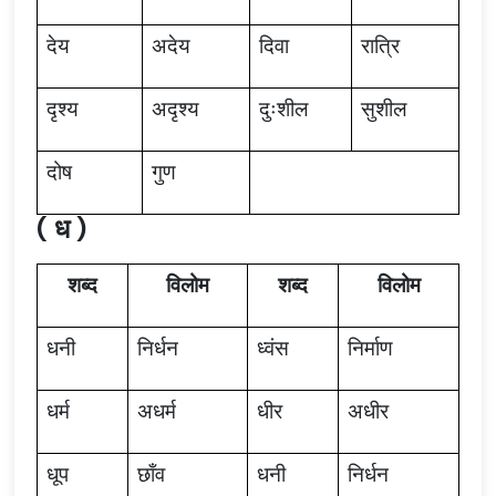
देय
अदेय
दिवा
रात्रि
दृश्य
अदृश्य
दुःशील
सुशील
दोष
गुण
( ध )
शब्द
विलोम
शब्द
विलोम
धनी
निर्धन
ध्वंस
निर्माण
धर्म
अधर्म
धीर
अधीर
धूप
छाँव
धनी
निर्धन