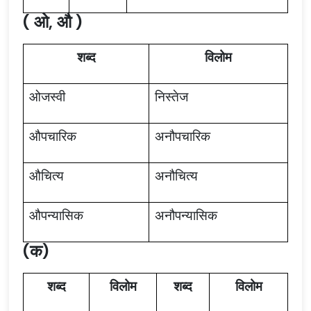
( ओ, औ )
शब्द
विलोम
ओजस्वी
निस्तेज
औपचारिक
अनौपचारिक
औचित्य
अनौचित्य
औपन्यासिक
अनौपन्यासिक
(क)
शब्द
विलोम
शब्द
विलोम