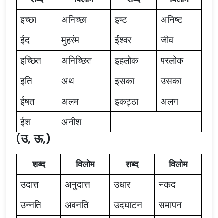
इच्छा
अनिच्छा
इष्ट
अनिष्ट
ईद
मुहर्रम
ईश्वर
जीव
इच्छित
अनिच्छित
इहलोक
परलोक
इति
अथ
इसका
उसका
ईषत
अलम
इकट्ठा
अलग
ईश
अनीश
(उ, ऊ,)
शब्द
विलोम
शब्द
विलोम
उदात्त
अनुदात्त
उधार
नकद
उन्नति
अवनति
उदघाटन
समापन