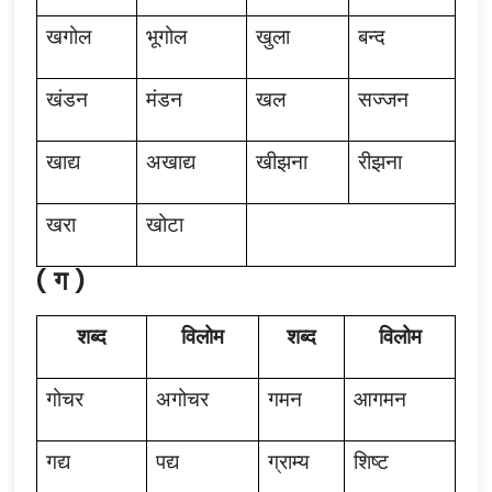
खगोल
भूगोल
खुला
बन्द
खंडन
मंडन
खल
सज्जन
खाद्य
अखाद्य
खीझना
रीझना
खरा
खोटा
( ग )
शब्द
विलोम
शब्द
विलोम
गोचर
अगोचर
गमन
आगमन
गद्य
पद्य
ग्राम्य
शिष्ट