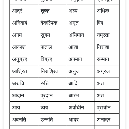
आर्द्र
शुष्क
अल्प
अधिक
अनिवार्य
वैकल्पिक
अमृत
विष
अगम
सुगम
अभिमान
नम्रता
आकाश
पाताल
आशा
निराशा
अनुग्रह
विग्रह
अपमान
सम्मान
आश्रित
निराश्रित
अनुज
अग्रज
अरुचि
रुचि
आदि
अंत
आदान
प्रदान
आरंभ
अंत
आय
व्यय
अर्वाचीन
प्राचीन
अवनति
उन्नति
आदर
अनादर