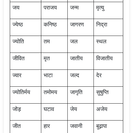
जय
पराजय
जन्म
मृत्यु
ज्येष्ठ
कनिष्ठ
जागरण
निद्रा
ज्योति
तम
जल
स्थल
जीवित
मृत
जातीय
विजातीय
ज्वार
भाटा
जल्द
देर
ज्योतिर्मय
तमोमय
जागृति
सुषुप्ति
जोड़
घटाव
जेय
अजेय
जीत
हार
जवानी
बुढ़ापा