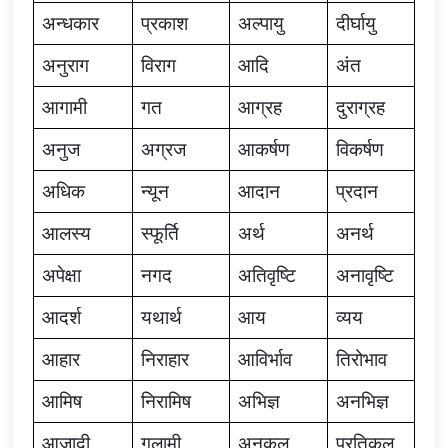
अन्धकार
प्रकाश
अल्पायु
दीर्घायु
अनुराग
विराग
आदि
अंत
आगामी
गत
आग्रह
दुराग्रह
अनुज
अग्रज
आकर्षण
विकर्षण
अधिक
न्यून
आदान
प्रदान
आलस्य
स्फूर्ति
अर्थ
अनर्थ
अपेक्षा
नगद
अतिवृष्टि
अनावृष्टि
आदर्श
यथार्थ
आय
व्यय
आहार
निराहार
आविर्भाव
तिरोभाव
आमिष
निरामिष
अभिज्ञ
अनभिज्ञ
आजादी
गुलामी
अनुकूल
प्रतिकूल