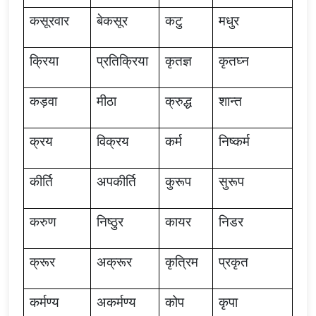
कसूरवार
बेकसूर
कटु
मधुर
क्रिया
प्रतिक्रिया
कृतज्ञ
कृतघ्न
कड़वा
मीठा
क्रुद्ध
शान्त
क्रय
विक्रय
कर्म
निष्कर्म
कीर्ति
अपकीर्ति
कुरूप
सुरूप
करुण
निष्ठुर
कायर
निडर
क्रूर
अक्रूर
कृत्रिम
प्रकृत
कर्मण्य
अकर्मण्य
कोप
कृपा