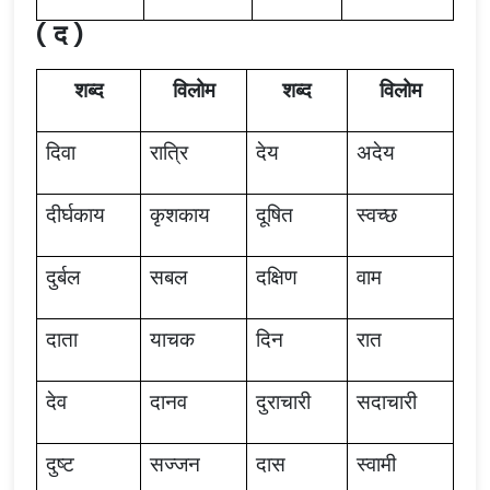
( द )
शब्द
विलोम
शब्द
विलोम
दिवा
रात्रि
देय
अदेय
दीर्घकाय
कृशकाय
दूषित
स्वच्छ
दुर्बल
सबल
दक्षिण
वाम
दाता
याचक
दिन
रात
देव
दानव
दुराचारी
सदाचारी
दुष्ट
सज्जन
दास
स्वामी