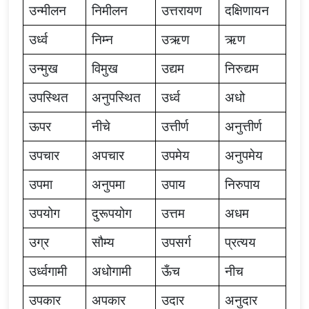
उन्मीलन
निमीलन
उत्तरायण
दक्षिणायन
उर्ध्व
निम्न
उऋण
ऋण
उन्मुख
विमुख
उद्यम
निरुद्यम
उपस्थित
अनुपस्थित
उर्ध्व
अधो
ऊपर
नीचे
उत्तीर्ण
अनुत्तीर्ण
उपचार
अपचार
उपमेय
अनुपमेय
उपमा
अनुपमा
उपाय
निरुपाय
उपयोग
दुरूपयोग
उत्तम
अधम
उग्र
सौम्य
उपसर्ग
प्रत्यय
उर्ध्वगामी
अधोगामी
ऊँच
नीच
उपकार
अपकार
उदार
अनुदार