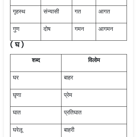
गृहस्थ
संन्यासी
गत
आगत
गुण
दोष
गमन
आगमन
( घ )
शब्द
विलोम
घर
बाहर
घृणा
प्रेम
घात
प्रतिघात
घरेलू
बाहरी