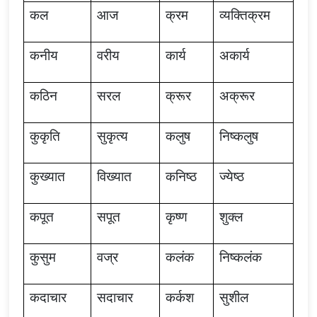
कल
आज
क्रम
व्यक्तिक्रम
कनीय
वरीय
कार्य
अकार्य
कठिन
सरल
क्रूर
अक्रूर
कुकृति
सुकृत्य
कलुष
निष्कलुष
कुख्यात
विख्यात
कनिष्ठ
ज्येष्ठ
कपूत
सपूत
कृष्ण
शुक्ल
कुसुम
वज्र
कलंक
निष्कलंक
कदाचार
सदाचार
कर्कश
सुशील