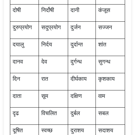
दोषी
निर्दोषी
दानी
कंजूस
दुरुप्रयोग
सदुप्रयोग
दुर्जन
सज्जन
दयालु
निर्दय
दुर्दान्त
शांत
दानव
देव
दुर्गन्ध
सुगन्ध
दिन
रात
दीर्घकाय
कृशकाय
दाता
सूम
दक्षिण
वाम
दृढ
विचलित
दुर्बल
सबल
दूषित
स्वच्छ
दुराशय
सदाशय