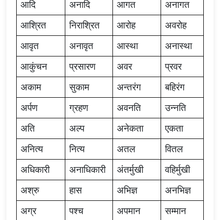
आदि
अनादि
आगत
अनागत
आश्रित
निराश्रित
आरोह
अवरोह
आवृत
अनावृत
आस्था
अनास्था
आकुंचन
प्रसारण
अवर
प्रवर
अकाम
सुकाम
अन्तरंग
बहिरंग
अर्पण
ग्रहण
अवनति
उन्नति
अति
अल्प
अनेकता
एकता
अनित्य
नित्य
अतल
वितल
अधिकारी
अनाधिकारी
अंतर्मुखी
वहिर्मुखी
अश्रु
हास
अभिज्ञ
अनभिज्ञ
अग्र
पश्च
अपमान
सम्मान