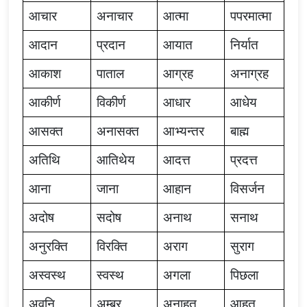
आचार
अनाचार
आत्मा
पपरमात्मा
आदान
प्रदान
आयात
निर्यात
आकाश
पाताल
आग्रह
अनाग्रह
आकीर्ण
विकीर्ण
आधार
आधेय
आसक्त
अनासक्त
आभ्यन्तर
बाह्म
अतिथि
आतिथेय
आदत्त
प्रदत्त
आना
जाना
आहान
विसर्जन
अदोष
सदोष
अनाथ
सनाथ
अनुरक्ति
विरक्ति
अराग
सुराग
अस्वस्थ
स्वस्थ
अगला
पिछला
अवनि
अम्बर
अनाहूत
आहूत