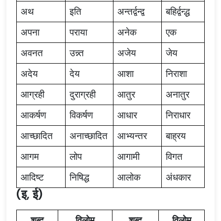
अथ
इति
अन्तर्द्वन्द्व
बहिर्द्वन्द्ध
अपना
पराया
अनेक
एक
अवनत
उन्न्त
अजेय
जेय
अदेय
देय
आशा
निराशा
आग्रही
दुराग्रही
आतुर
अनातुर
आकर्षण
विकर्षण
आधार
निराधार
आच्छादित
अनाच्छादित
आभ्यन्तर
बाह्रय
आगम
लोप
आगामी
विगत
आदिष्ट
निषिद्ध
आलोक
अंधकार
(इ, ई)
शब्द
विलोम
शब्द
विलोम