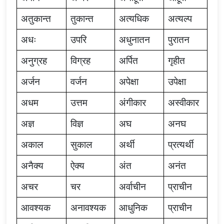
अतुकान्त
तुकान्त
अत्यधिक
अत्यल्प
अधः
उपरि
अधुनातन
पुरातन
अनुग्रह
विग्रह
अर्पित
गृहीत
अर्जन
वर्जन
अपेक्षा
उपेक्षा
अधम
उत्तम
अंगीकार
अस्वीकार
अज्ञ
विज्ञ
अघ
अनघ
अकाल
सुकाल
अर्थी
प्रत्यर्थी
अनैक्य
ऐक्य
अंत
अनंत
अचर
चर
अर्वाचीन
प्राचीन
आवश्यक
अनावश्यक
आधुनिक
प्राचीन