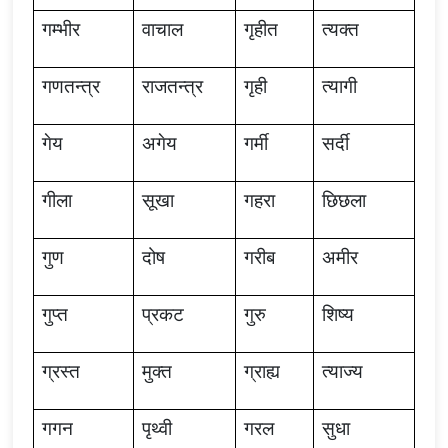
गम्भीर
वाचाल
गृहीत
त्यक्त
गणतन्त्र
राजतन्त्र
गृही
त्यागी
गेय
अगेय
गर्मी
सर्दी
गीला
सूखा
गहरा
छिछला
गुण
दोष
गरीब
अमीर
गुप्त
प्रकट
गुरु
शिष्य
ग्रस्त
मुक्त
ग्राह्य
त्याज्य
गगन
पृथ्वी
गरल
सुधा