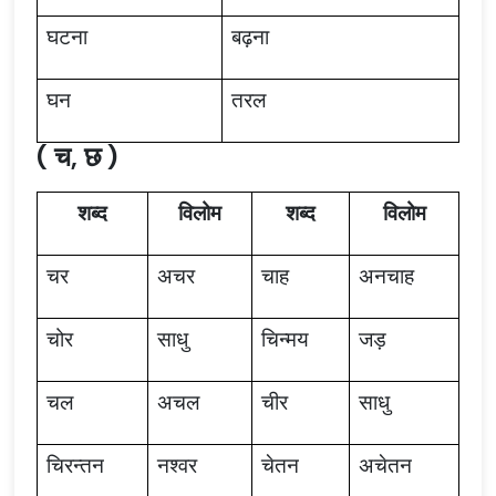
घटना
बढ़ना
घन
तरल
( च, छ )
शब्द
विलोम
शब्द
विलोम
चर
अचर
चाह
अनचाह
चोर
साधु
चिन्मय
जड़
चल
अचल
चीर
साधु
चिरन्तन
नश्वर
चेतन
अचेतन