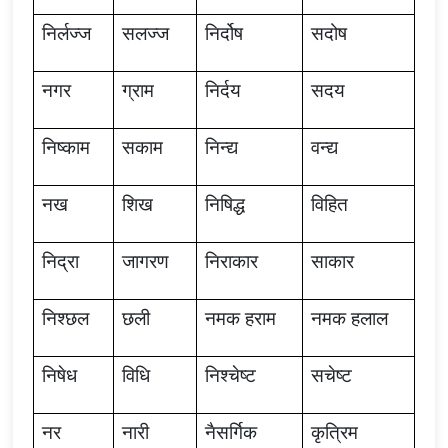
निर्लज्ज
सलज्ज
निर्दोष
सदोष
नगर
ग्राम
निर्दय
सदय
निष्काम
सकाम
निन्द्य
वन्द्य
नख
शिख
निषिद्ध
विहित
निद्रा
जागरण
निराकार
साकार
निश्छल
छली
नमक
हराम
नमक
हलाल
निषेध
विधि
निश्चेष्ट
सचेष्ट
नर
नारी
नैसर्गिक
कृत्रिम