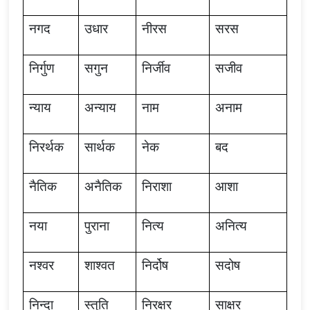
नगद
उधार
नीरस
सरस
निर्गुण
सगुन
निर्जीव
सजीव
न्याय
अन्याय
नाम
अनाम
निरर्थक
सार्थक
नेक
बद
नैतिक
अनैतिक
निराशा
आशा
नया
पुराना
नित्य
अनित्य
नश्वर
शाश्वत
निर्दोष
सदोष
निन्दा
स्तुति
निरक्षर
साक्षर