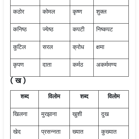
कठोर
कोमल
कृष्ण
शुक्ल
कनिष्ठ
ज्येष्ठ
कपटी
निष्कपट
कुटिल
सरल
क्रोध
क्षमा
कृपण
दाता
कर्मठ
अकर्ममण्य
( ख )
शब्द
विलोम
शब्द
विलोम
खिलना
मुरझाना
खुशी
दुख
खेद
प्रसन्नता
ख्यात
कुख्यात