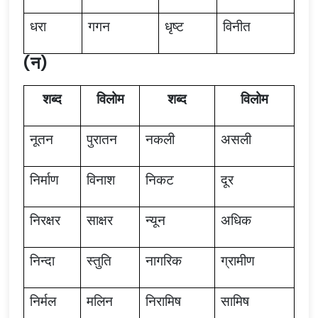
धरा
गगन
धृष्ट
विनीत
(न)
शब्द
विलोम
शब्द
विलोम
नूतन
पुरातन
नकली
असली
निर्माण
विनाश
निकट
दूर
निरक्षर
साक्षर
न्यून
अधिक
निन्दा
स्तुति
नागरिक
ग्रामीण
निर्मल
मलिन
निरामिष
सामिष