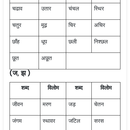
चढाव
उतार
चंचल
स्थिर
चतुर
मूढ़
चिर
अचिर
छाँह
धूप
छली
निश्छल
छूत
अछूत
(ज, झ )
शब्द
विलोम
शब्द
विलोम
जीवन
मरण
जड़
चेतन
जंगम
स्थावर
जटिल
सरस