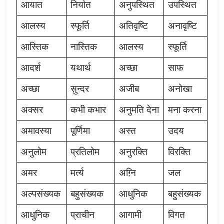
आयात
निर्यात
अनुपस्थित
उपस्थित
आलस्य
स्फूर्ति
अतिवृष्टि
अनावृष्टि
आस्तिक
नास्तिक
आलस्य
स्फूर्ति
आदर्श
यथार्थ
अच्छा
साफ
अच्छा
सुन्दर
अजीब
अनोखा
अक्सर
कभी
कभार
अनुमति
देना
मना
करना
अमावस्या
पूर्णिमा
अस्त
उदय
अनुलोम
प्रतिलोम
अनुरक्ति
विरक्ति
अमर
मर्त्य
अग़्नि
जल
अल्पसंख्यक
बहुसंख्यक
आधुनिक
बहुसंख्यक
आधुनिक
प्राचीन
आगामी
विगत