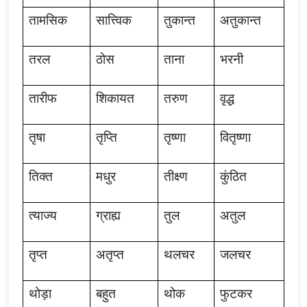
तामसिक
सात्त्विक
तुकान्त
अतुकान्त
तरल
ठोस
ताना
भरनी
तारीफ
शिकायत
तरुण
वृद्ध
तृषा
तृप्ति
तृष्णा
वितृष्णा
तिक्त
मधुर
तीक्ष्ण
कुंठित
त्याज्य
ग्राह्य
तुल
अतुल
तृप्त
अतृप्त
थलचर
जलचर
थोड़ा
बहुत
थोक
फुटकर