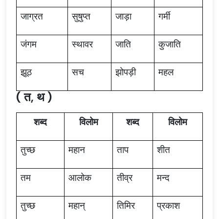
जाग्रत
सुषुप्त
जाड़ा
गर्मी
जंगम
स्थावर
जाति
कुजाति
झूठ
सच
झोपड़ी
महल
( त, थ )
शब्द
विलोम
शब्द
विलोम
तुच्छ
महान
ताप
शीत
तम
आलोक
तीव्र
मन्द
तुच्छ
महान्
तिमिर
प्रकाश