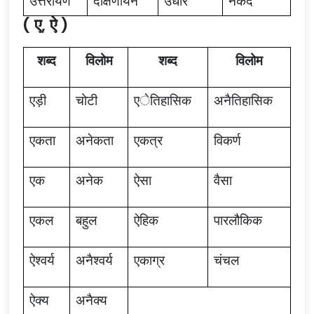
उत्तरायण
दक्षिणायन
उधार
नकद
( ए, ऐ )
शब्द
विलोम
शब्द
विलोम
एड़ी
चोटी
एेतिहासिक
अनैतिहासिक
एकता
अनेकता
एकत्र
विकर्ण
एक
अनेक
ऐसा
वैसा
एकल
बहुल
ऐहिक
पारलौकिक
ऐश्वर्य
अनैश्वर्य
एकाग्र
चंचल
ऐक्य
अनैक्य