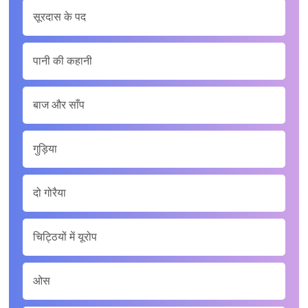
सूरदास के पद
पानी की कहानी
बाज और साँप
गुड़िया
दो गोरैया
चिट्ठियों में यूरोप
ओस