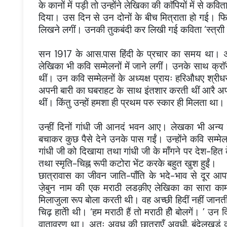
के कानों में पड़ी तो उन्होंने लेखिका की काॅपियों में से कव
दिया। उस दिन से उन दोनों के बीच मित्राता हो गई। फ
लिखने लगीं। उनकी तुकबंदी कर लिखी गई कविता ‘स्त्राी द
सन 1917 के आस.पास हिंदी के प्रचार का समय था। अत
लेखिका भी कवि सम्मेलनों में जाने लगीं। उनके साथ क्र
थीं। उन कवि सम्मेलनों के अध्यक्ष प्रायः हरिऔधए श्र
अपनी बारी का घबराहट के साथ इंतशार करती थीं आरै अपन
थीं। किंतु उन्हों हमशा ही प्रथम परु स्कार ही मिलता था।
उन्हीं दिनों गांधी जी आनदं भवन आए।
लेखका
भी अन्य 
बचाकर कुछ पैसे देने उनके पास गईं। उन्होंने कवि सम्मेल
गांधी जी को दिखाया तथा गांधी जी के माँगने पर देश-हित क
तथा स्मृति-चिह्न रूपी कटोरा भेंट करके बहुत खुश हुईं।
छात्रावास का जीवन जाति-पाँति के भदे-भाव से दूर आ
जे़बुन नाम की एक मराठी लडक़ीए लेखिका का सारा का
मिलाजुला रूप बाेला करती थी। वह अच्छी हिदीं नहीं जानत
चिढ़ हातेी थी। ‘हम मराठी हैं तो मराठी हीे बोलगें। ’ उन दिन
वातावरण था। अतः अवध की छात्राएँ अवधी, बुंदेलखडं की