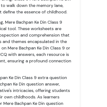
ion to walk down the memory lane,
 define the essence of childhood.
ng, Mere Bachpan Ke Din Class 9
ical tool. These worksheets are
ntrospection and comprehension that
s and themes encapsulated in the
 on Mere Bachpan Ke Din Class 9 or
CQ with answers, each resource is
nt, ensuring a profound connection
hpan Ke Din Class 9 extra question
achpan Ke Din question answer,
ive's intricacies, offering students
ir own childhoods. As learners
er Mere Bachpan Ke Din question