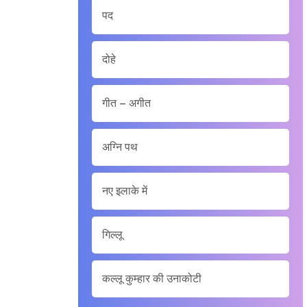
पद
दोहे
गीत – अगीत
अग्नि पथ
नए इलाके में
गिल्लू
कल्लू कुम्हार की उनाकोटी