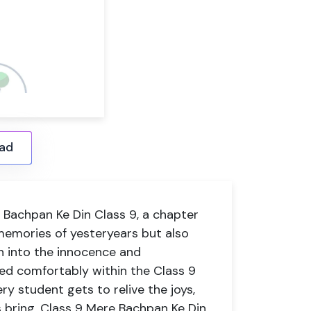
ad
 Bachpan Ke Din Class 9, a chapter
 memories of yesteryears but also
n into the innocence and
led comfortably within the Class 9
y student gets to relive the joys,
s bring. Class 9 Mere Bachpan Ke Din