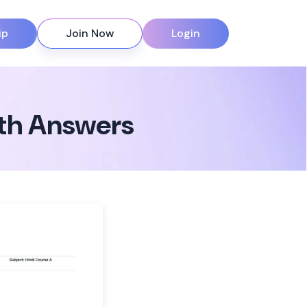
ip
Join Now
Login
ith Answers