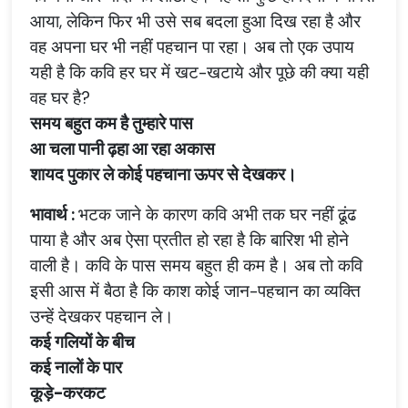
आया
,
लेकिन
फिर
भी
उसे
सब
बदला
हुआ
दिख
रहा
है
और
वह
अपना
घर
भी
नहीं
पहचान
पा
रहा।
अब
तो
एक
उपाय
यही
है
कि
कवि
हर
घर
में
खट
-
खटाये
और
पूछे
की
क्या
यही
वह
घर
है
?
समय
बहुत
कम
है
तुम्हारे
पास
आ
चला
पानी
ढ़हा
आ
रहा
अकास
शायद
पुकार
ले
कोई
पहचाना
ऊपर
से
देखकर।
भावार्थ
:
भटक
जाने
के
कारण
कवि
अभी
तक
घर
नहीं
ढूंढ
पाया
है
और
अब
ऐसा
प्रतीत
हो
रहा
है
कि
बारिश
भी
होने
वाली
है।
कवि
के
पास
समय
बहुत
ही
कम
है।
अब
तो
कवि
इसी
आस
में
बैठा
है
कि
काश
कोई
जान
-
पहचान
का
व्यक्ति
उन्हें
देखकर
पहचान
ले।
कई
गलियों
के
बीच
कई
नालों
के
पार
कूड़े
-
करकट