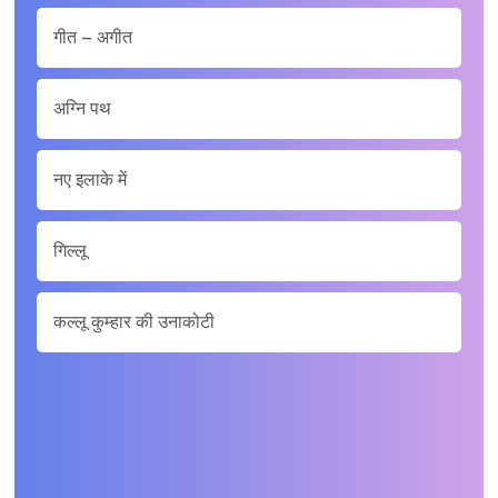
गीत – अगीत
अग्नि पथ
नए इलाके में
गिल्लू
कल्लू कुम्हार की उनाकोटी