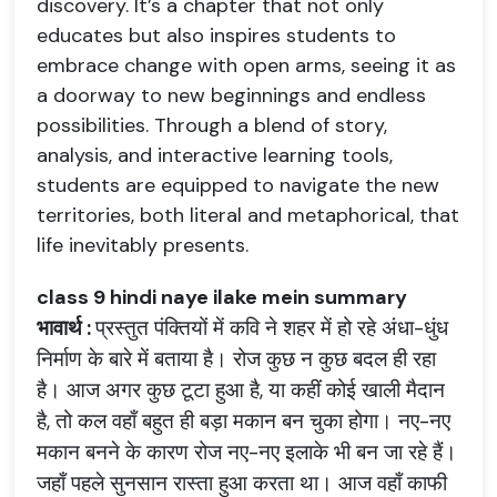
discovery. It’s a chapter that not only
educates but also inspires students to
embrace change with open arms, seeing it as
a doorway to new beginnings and endless
possibilities. Through a blend of story,
analysis, and interactive learning tools,
students are equipped to navigate the new
territories, both literal and metaphorical, that
life inevitably presents.
class 9 hindi naye ilake mein summary
भावार्थ
:
प्रस्तुत
पंक्तियों
में
कवि
ने
शहर
में
हो
रहे
अंधा
-
धुंध
निर्माण
के
बारे
में
बताया
है।
रोज
कुछ
न
कुछ
बदल
ही
रहा
है।
आज
अगर
कुछ
टूटा
हुआ
है
,
या
कहीं
कोई
खाली
मैदान
है
,
तो
कल
वहाँ
बहुत
ही
बड़ा
मकान
बन
चुका
होगा।
नए
-
नए
मकान
बनने
के
कारण
रोज
नए
-
नए
इलाके
भी
बन
जा
रहे
हैं।
जहाँ
पहले
सुनसान
रास्ता
हुआ
करता
था।
आज
वहाँ
काफी