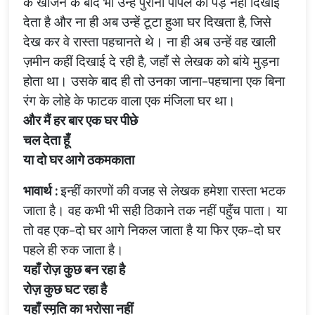
के
खोजने
के
बाद
भी
उन्हें
पुराना
पीपल
का
पेड़
नहीं
दिखाई
देता
है
और
ना
ही
अब
उन्हें
टूटा
हुआ
घर
दिखता
है
,
जिसे
देख
कर
वे
रास्ता
पहचानते
थे।
ना
ही
अब
उन्हें
वह
खाली
ज़मीन
कहीं
दिखाई
दे
रही
है
,
जहाँ
से
लेखक
को
बांये
मुड़ना
होता
था।
उसके
बाद
ही
तो
उनका
जाना
-
पहचाना
एक
बिना
रंग
के
लोहे
के
फाटक
वाला
एक
मंजिला
घर
था।
और
मैं
हर
बार
एक
घर
पीछे
चल
देता
हूँ
या
दो
घर
आगे
ठकमकाता
भावार्थ
:
इन्हीं
कारणों
की
वजह
से
लेखक
हमेशा
रास्ता
भटक
जाता
है।
वह
कभी
भी
सही
ठिकाने
तक
नहीं
पहुँच
पाता।
या
तो
वह
एक
-
दो
घर
आगे
निकल
जाता
है
या
फिर
एक
-
दो
घर
पहले
ही
रुक
जाता
है।
यहाँ
रोज़
कुछ
बन
रहा
है
रोज़
कुछ
घट
रहा
है
यहाँ
स्मृति
का
भरोसा
नहीं