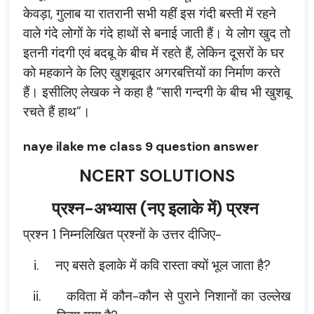
केवड़ा
,
गुलाब
या
रातरानी
सभी
यहीं
इस
गंदी
बस्ती
में
रहने
वाले
गंदे
लोगों
के
गंदे
हाथों
से
बनाई
जाती
हैं।
ये
लोग
खुद
तो
इतनी
गंदगी
एवं
बदबू
के
बीच
में
रहते
हैं
,
लेकिन
दूसरों
के
घर
को
महकाने
के
लिए
खुशबूदार
अगरबत्तियों
का
निर्माण
करते
हैं।
इसीलिए
लेखक
ने
कहा
है
“
सारी
गन्दगी
के
बीच
भी
खुशबू
रचते
हैं
हाथ
”
।
naye ilake me class 9 question answer
NCERT SOLUTIONS
प्रश्न-अभ्यास (नए इलाके में) प्रश्न
प्रश्न 1 निम्नलिखित प्रश्नों के उत्तर दीजिए-
i.
नए बसते इलाके में कवि रास्ता क्यों भूल जाता है?
ii.
कविता में कौन-कौन से पुराने निशानों का उल्लेख