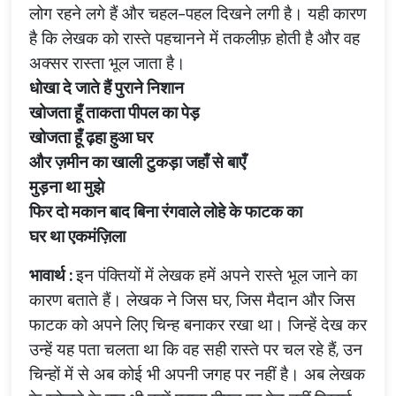
लोग
रहने
लगे
हैं
और
चहल
-
पहल
दिखने
लगी
है।
यही
कारण
है
कि
लेखक
को
रास्ते
पहचानने
में
तकलीफ़
होती
है
और
वह
अक्सर
रास्ता
भूल
जाता
है।
धोखा
दे
जाते
हैं
पुराने
निशान
खोजता
हूँ
ताकता
पीपल
का
पेड़
खोजता
हूँ
ढ़हा
हुआ
घर
और
ज़मीन
का
खाली
टुकड़ा
जहाँ
से
बाएँ
मुड़ना
था
मुझे
फिर
दो
मकान
बाद
बिना
रंगवाले
लोहे
के
फाटक
का
घर
था
एकमंज़िला
भावार्थ
:
इन
पंक्तियों
में
लेखक
हमें
अपने
रास्ते
भूल
जाने
का
कारण
बताते
हैं।
लेखक
ने
जिस
घर
,
जिस
मैदान
और
जिस
फाटक
को
अपने
लिए
चिन्ह
बनाकर
रखा
था।
जिन्हें
देख
कर
उन्हें
यह
पता
चलता
था
कि
वह
सही
रास्ते
पर
चल
रहे
हैं
,
उन
चिन्हों
में
से
अब
कोई
भी
अपनी
जगह
पर
नहीं
है।
अब
लेखक