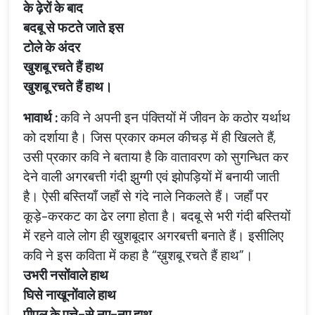
के
ढ़ेरों
के
बाद
बदबू
से
फटते
जाते
इस
टोले
के
अंदर
खुशबू
रचते
हैं
हाथ
खुशबू
रचते
हैं
हाथ।
भावार्थ
:
कवि
ने
अपनी
इन
पंक्तियों
में
जीवन
के
कठोर
यर्थाथ
को
दर्शाया
है।
जिस
प्रकार
कमल
कीचड़
में
ही
खिलते
हैं
,
उसी
प्रकार
कवि
ने
बताया
है
कि
वातावरण
को
सुगन्धित
कर
देने
वाली
अगरबत्ती
गंदी
झुग्गी
एवं
झोपड़ियों
में
बनायी
जाती
है।
ऐसी
बस्तियाँ
जहाँ
से
गंदे
नाले
निकलते
हैं।
जहाँ
पर
कूड़े
-
करकट
का
ढेर
लगा
होता
है।
बदबू
से
भरी
गंदी
बस्तियों
में
रहने
वाले
लोग
ही
खुशबूदार
अगरबत्ती
बनाते
हैं।
इसीलिए
कवि
ने
इस
कविता
में
कहा
है
“
ख़ुशबू
रचते
हैं
हाथ
”
।
उभरी
नसोंवाले
हाथ
घिसे
नाखूनोंवाले
हाथ
पीपल
के
पत्ते
-
से
नए
-
नए
हाथ