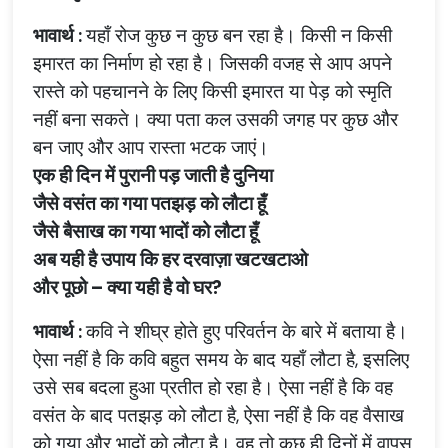
भावार्थ
:
यहाँ
रोज
कुछ
न
कुछ
बन
रहा
है।
किसी
न
किसी
इमारत
का
निर्माण
हो
रहा
है।
जिसकी
वजह
से
आप
अपने
रास्ते
को
पहचानने
के
लिए
किसी
इमारत
या
पेड़
को
स्मृति
नहीं
बना
सकते।
क्या
पता
कल
उसकी
जगह
पर
कुछ
और
बन
जाए
और
आप
रास्ता
भटक
जाएं।
एक
ही
दिन
में
पुरानी
पड़
जाती
है
दुनिया
जैसे
वसंत
का
गया
पतझड़
को
लौटा
हूँ
जैसे
बैसाख
का
गया
भादों
को
लौटा
हूँ
अब
यही
है
उपाय
कि
हर
दरवाज़ा
खटखटाओ
और
पूछो
–
क्या
यही
है
वो
घर
?
भावार्थ
:
कवि
ने
शीघ्र
होते
हुए
परिवर्तन
के
बारे
में
बताया
है।
ऐसा
नहीं
है
कि
कवि
बहुत
समय
के
बाद
यहाँ
लौटा
है
,
इसलिए
उसे
सब
बदला
हुआ
प्रतीत
हो
रहा
है।
ऐसा
नहीं
है
कि
वह
वसंत
के
बाद
पतझड़
को
लौटा
है
,
ऐसा
नहीं
है
कि
वह
वैसाख
को
गया
और
भादों
को
लौटा
है।
वह
तो
कुछ
ही
दिनों
में
वापस