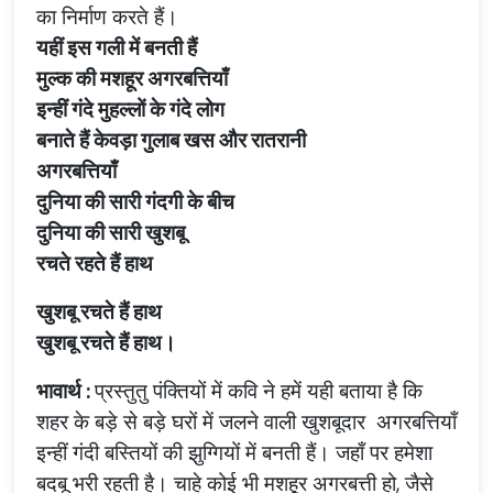
का
निर्माण
करते
हैं।
यहीं
इस
गली
में
बनती
हैं
मुल्क
की
मशहूर
अगरबत्तियाँ
इन्हीं
गंदे
मुहल्लों
के
गंदे
लोग
बनाते
हैं
केवड़ा
गुलाब
खस
और
रातरानी
अगरबत्तियाँ
दुनिया
की
सारी
गंदगी
के
बीच
दुनिया
की
सारी
खुशबू
रचते
रहते
हैं
हाथ
खुशबू
रचते
हैं
हाथ
खुशबू
रचते
हैं
हाथ।
भावार्थ
:
प्रस्तुतु
पंक्तियों
में
कवि
ने
हमें
यही
बताया
है
कि
शहर
के
बड़े
से
बड़े
घरों
में
जलने
वाली
खुशबूदार
अगरबत्तियाँ
इन्हीं
गंदी
बस्तियों
की
झुग्गियों
में
बनती
हैं।
जहाँ
पर
हमेशा
बदबू
भरी
रहती
है।
चाहे
कोई
भी
मशहूर
अगरबत्ती
हो
,
जैसे